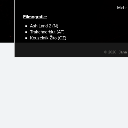
Mehr 
Filmografie:
Ash Land 2 (N)
Trakehnerblut (AT)
Kouzelník Žito (CZ)
© 2026 Jana 